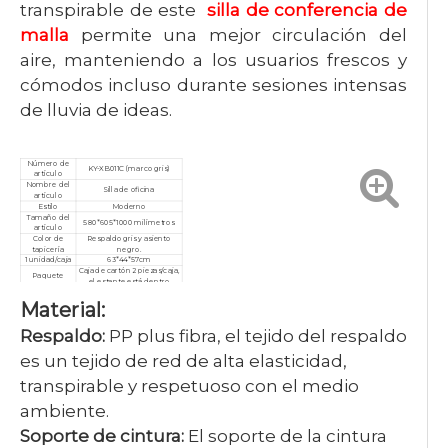
transpirable de este
silla de conferencia de
malla
permite una mejor circulación del
aire, manteniendo a los usuarios frescos y
cómodos incluso durante sesiones intensas
de lluvia de ideas.
Número de
KY-XB011C (marco gris)
artículo
Nombre del
Silla de oficina
artículo
Estilo
Moderno
Tamaño del
580*605*1000 milímetros
artículo
Color de
Respaldo gris y asiento
tapicería
negro.
1 unidad/caja
63*44*57cm
Caja de cartón 2 piezas/caja,
Paquete
el estante está dentro
Cantidad
Material:
mínima de
10 piezas
pedido
Garantía
3 años
Respaldo:
PP plus fibra, el tejido del respaldo
Servicio
Personalizado, posventa
Certificado
ISO9001/ISO14001/ISO18001
es un tejido de red de alta elasticidad,
transpirable y respetuoso con el medio
ambiente.
Soporte de cintura:
El soporte de la cintura