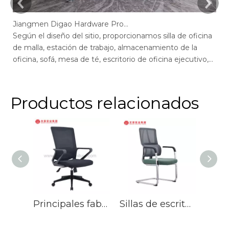
Jiangmen Digao Hardware Products Company
Según el diseño del sitio, proporcionamos silla de oficina
Se
de malla, estación de trabajo, almacenamiento de la
de
oficina, sofá, mesa de té, escritorio de oficina ejecutivo,
of
escritorio de gerente, mesa de conferencias, sillas de
ge
escritorio de oficina max, escritorio de oficina de pantalla,
of
recepción.
r
Productos relacionados
Principales fabricantes de sillas de escritorio tapizadas con sillas de oficina de malla en China
Sillas de escritorio tapizadas verdes de acero de los visitantes de la silla de la conferencia de la malla con la ayuda lumbar