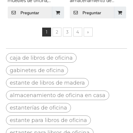
muebles de oficina,
almacenamiento de
archivador de
madera, venta directa de
almacenamiento de
fábrica, archivador
Preguntar
Preguntar
madera, guardarropa
moderno de muebles de
blanco
oficina
1
2
3
4
»
caja de libros de oficina
gabinetes de oficina
estante de libros de madera
almacenamiento de oficina en casa
estanterías de oficina
estante para libros de oficina
estantes para libros de oficina