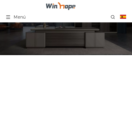
Menú
Almacenamiento de
oficina de madera
Usted está aquí:
Hogar
»
Productos
»
Serie de almacenamiento de oficina
»
Almacenamiento de oficina de madera