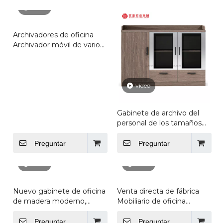
vídeo
Archivadores de oficina
Archivador móvil de varios
estilos
vídeo
Gabinete de archivo del
personal de los tamaños
grandes del gabinete de
almacenamiento de
Preguntar
Preguntar
archivos de los muebles
de oficina de madera
vídeo
vídeo
Nuevo gabinete de oficina
Venta directa de fábrica
de madera moderno,
Mobiliario de oficina
gabinete de
Archivador Estantería para
almacenamiento de
libros con orificio para
Preguntar
Preguntar