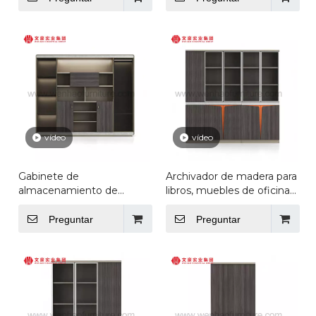
diseño a la moda con
palomas
puertas de vidrio, modelo
de muebles de oficina
vídeo
vídeo
Gabinete de
Archivador de madera para
almacenamiento de
libros, muebles de oficinas
archivo ejecutivo de
de diseño moderno, con
puerta determinada de
almacenamiento de
Preguntar
Preguntar
escritorios oficiales de
puerta de vidrio
muebles de oficina de
estante abierto