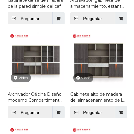
Gabinete de té de madera
Archivador, gabinete de
de la pared simple del café
almacenamiento, estante
de la oficina de los
abierto, muebles de
muebles de oficinas de
oficina, escritorios oficiales,
Preguntar
Preguntar
madera de la sala de estar
conjunto de puerta
del estilo moderno
vídeo
vídeo
Archivador Oficina Diseño
Gabinete alto de madera
moderno Compartimento
del almacenamiento de la
de estante abierto
presentación de la oficina
Archivador
del director del equipo de
Preguntar
Preguntar
Almacenamiento de
los muebles de oficinas
oficina Archivador Armario
del arte moderno animado
Muebles
para la oficina