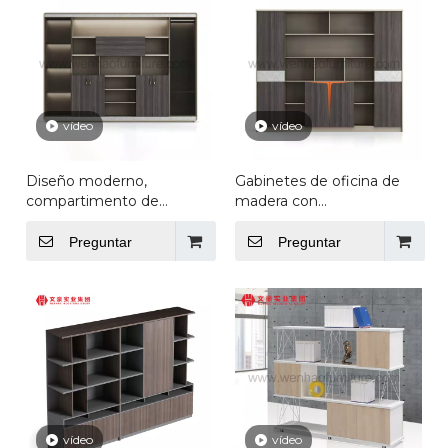
vídeo
vídeo
Diseño moderno,
Gabinetes de oficina de
compartimento de
madera con
estante abierto,
compartimento de
archivador,
estante abierto, diseños
Preguntar
Preguntar
almacenamiento de
de armario de madera,
oficina, archivador,
archivador ejecutivo,
armario, muebles,
estantería de dormitorio
archivador de oficina
vídeo
vídeo