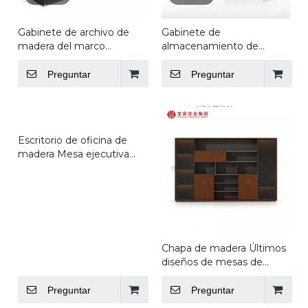
Gabinete de archivo de
Gabinete de
madera del marco
almacenamiento de
metálico del gabinete de
madera moderno del
archivo del
diseño de la moda del
Preguntar
Preguntar
almacenamiento
gabinete de oficina con
moderno de los muebles
los muebles de oficinas
de oficinas
modelo de las puertas de
cristal
Escritorio de oficina de
madera Mesa ejecutiva
moderna del escritorio de
oficina ejecutivo del
director de los muebles de
oficinas de Boss
Chapa de madera Últimos
diseños de mesas de
oficina Computadoras
Escritorios Escritorio de
Preguntar
Preguntar
oficina