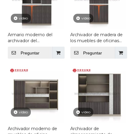
vídeo
vídeo
Armario moderno del
Archivador de madera de
archivador del
los muebles de oficinas
almacenamiento de
del diseño moderno con el
madera del archivador de
estante para libros del
Preguntar
Preguntar
los muebles de oficina
archivador del
almacenamiento de la
puerta de cristal
vídeo
vídeo
Archivador moderno de
Archivador de