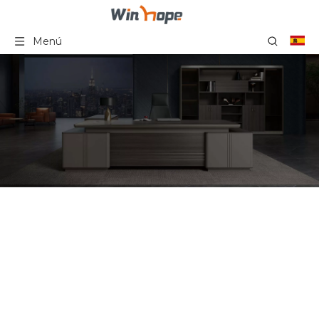
Menú
Fábrica de sillas de
escritorio giratorias
tapizadas con silla de
oficina de malla