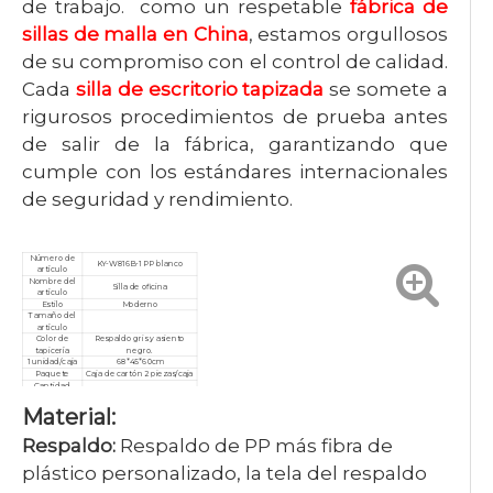
de trabajo. como un respetable
fábrica de
sillas de malla en China
, estamos orgullosos
de su compromiso con el control de calidad.
Cada
silla de escritorio tapizada
se somete a
rigurosos procedimientos de prueba antes
de salir de la fábrica, garantizando que
cumple con los estándares internacionales
de seguridad y rendimiento.
Número de
KY-W816B-1 PP blanco
artículo
Nombre del
Silla de oficina
artículo
Estilo
Moderno
Tamaño del
artículo
Color de
Respaldo gris y asiento
tapicería
negro.
1 unidad/caja
68*45*60cm
Paquete
Caja de cartón 2 piezas/caja
Cantidad
mínima de
10 piezas
pedido
Material:
Garantía
3 años
Servicio
Personalizado, posventa
Respaldo:
Respaldo de PP más fibra de
Certificado
ISO9001/ISO14001/ISO18001
plástico personalizado, la tela del respaldo