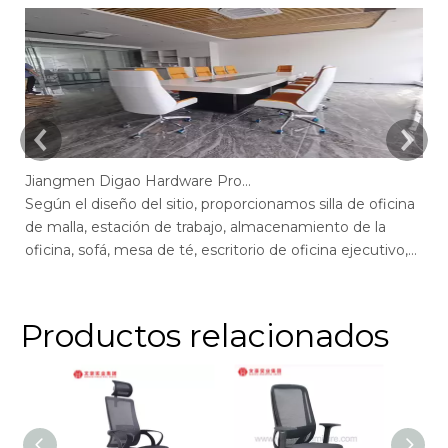
Jiangmen Digao Hardware Products Company
Según el diseño del sitio, proporcionamos silla de oficina
Se
de malla, estación de trabajo, almacenamiento de la
de
oficina, sofá, mesa de té, escritorio de oficina ejecutivo,
of
escritorio de gerente, mesa de conferencias, sillas de
ge
escritorio de oficina max, escritorio de oficina de pantalla,
of
recepción.
r
Productos relacionados