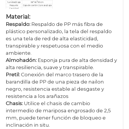
1 unidad/caja
68*45*60cm
Paquete
Caja de cartón 2 piezas/caja
Cantidad
mínima de
10 piezas
Material:
pedido
Garantía
3 años
Servicio
Personalizado, posventa
Respaldo:
Respaldo de PP más fibra de
Certificado
ISO9001/ISO14001/ISO18001
plástico personalizado, la tela del respaldo
es una tela de red de alta elasticidad,
transpirable y respetuosa con el medio
ambiente.
Almohadón:
Esponja pura de alta densidad y
alta resiliencia, suave y transpirable.
Pretil:
Conexión del marco trasero de la
barandilla de PP de una pieza de nailon
negro, resistencia estable al desgaste y
resistencia a los arañazos
Chasis:
Utilice el chasis de cambio
intermedio de mariposa engrosado de 2,5
mm, puede tener función de bloqueo e
inclinación in situ.