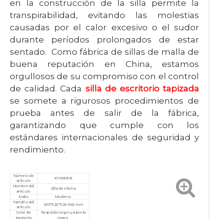
en la construcción de la silla permite la
transpirabilidad, evitando las molestias
causadas por el calor excesivo o el sudor
durante períodos prolongados de estar
sentado. Como fábrica de sillas de malla de
buena reputación en China, estamos
orgullosos de su compromiso con el control
de calidad. Cada
silla de escritorio tapizada
se somete a rigurosos procedimientos de
prueba antes de salir de la fábrica,
garantizando que cumple con los
estándares internacionales de seguridad y
rendimiento.
Número de
KY-W816B
artículo
Nombre del
Silla de oficina
artículo
Estilo
Moderno
Tamaño del
600*620*920-960 mm
artículo
Color de
Respaldo negro y asiento
tapicería
negro.