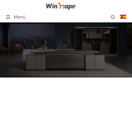
Menú
Sillas de oficina Ergo de
malla con ruedas Fábrica
de sillas de escritorio
tapizadas en China