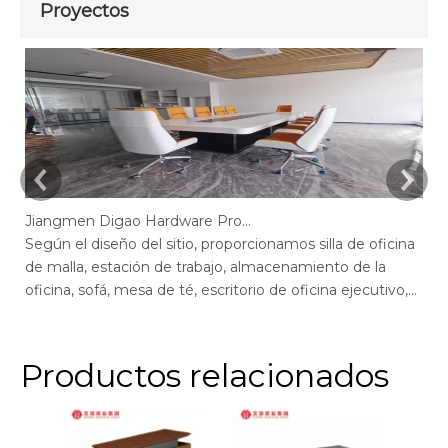
Proyectos
Jiangmen Digao Hardware Products Company
Según el diseño del sitio, proporcionamos silla de oficina
Se
de malla, estación de trabajo, almacenamiento de la
de
oficina, sofá, mesa de té, escritorio de oficina ejecutivo,
of
escritorio de gerente, mesa de conferencias, sillas de
ge
escritorio de oficina max, escritorio de oficina de pantalla,
of
recepción.
r
Productos relacionados