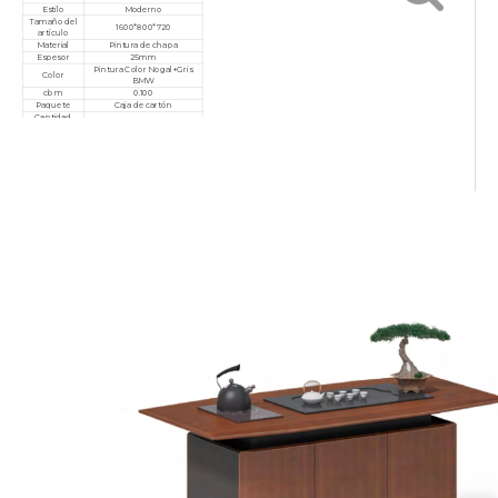
Estilo
Moderno
Tamaño del
1600*800*720
artículo
Material
Pintura de chapa
Espesor
25mm
Pintura Color Nogal+Gris
Color
BMW
cbm
0.100
Paquete
Caja de cartón
Cantidad
mínima de
10 piezas
pedido
Garantía
3 años
Servicio
Personalizado, posventa
Certificado
ISO9001/ISO14001/ISO18001