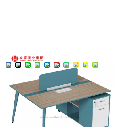
Compartir con:
Estación de trabajo Modular
abierta moderna para 4
personas, muebles de escritorio
de oficina, mesa de trabajo de
diseño, estación de trabajo para
espacio de oficina