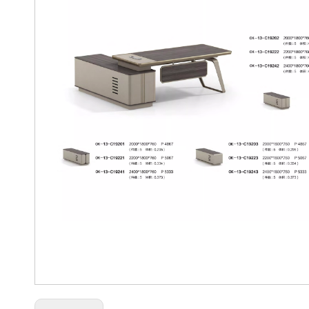
escritorio de oficina moderno
mesa de oficina
Escritorio en forma de L