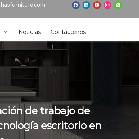
haofurniture.com
s
Noticias
Contáctenos
ción de trabajo de
cnología escritorio en