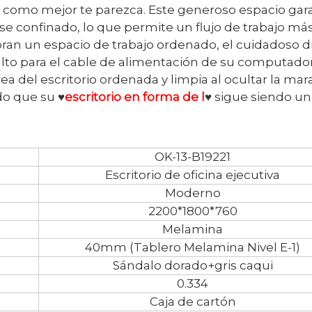
como mejor te parezca. Este generoso espacio gar
e confinado, lo que permite un flujo de trabajo má
loran un espacio de trabajo ordenado, el cuidadoso 
lto para el cable de alimentación de su computador
rea del escritorio ordenada y limpia al ocultar la ma
do que su ♥
escritorio en forma de l
♥ sigue siendo un
OK-13-B19221
Escritorio de oficina ejecutiva
Moderno
2200*1800*760
Melamina
40mm (Tablero Melamina Nivel E-1)
Sándalo dorado+gris caqui
0.334
Caja de cartón