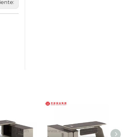
iente: