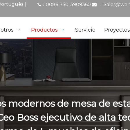
|
Português
0086-750-3909360
：
Sales@wen
：

otros
Productos
Servicio
Proyecto
os modernos de mesa de esta
 Ceo Boss ejecutivo de alta te