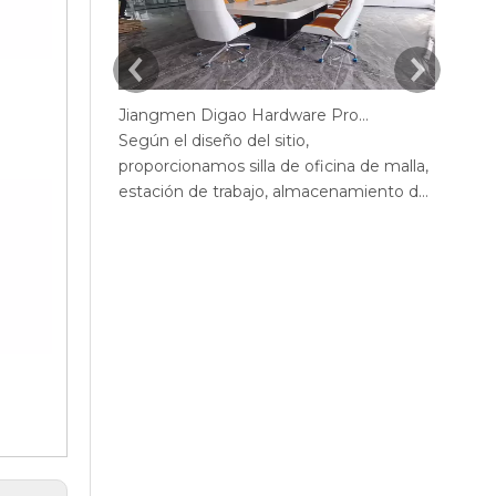
Jiangmen Digao Hardware Products Company
Según el diseño del sitio,
Según 
proporcionamos silla de oficina de malla,
propor
estación de trabajo, almacenamiento de
estaci
la oficina, sofá, mesa de té, escritorio de
la ofic
oficina ejecutivo, escritorio de gerente,
ejecut
mesa de conferencias, sillas de escritorio
de con
de oficina max, escritorio de oficina de
oficin
pantalla, recepción.
acero