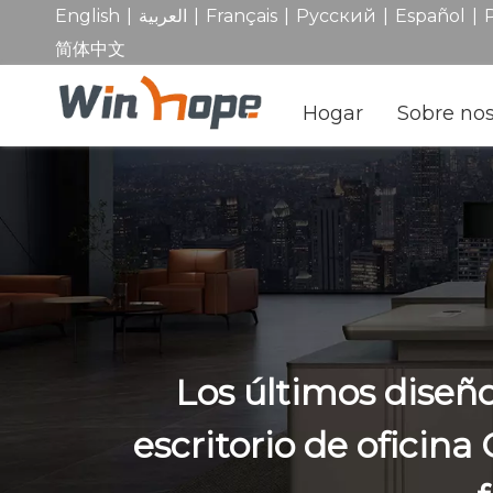
|
|
|
|
|
English
العربية
Français
Pусский
Español
简体中文
Hogar
Sobre nos
Los últimos diseñ
escritorio de oficina