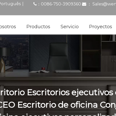
|
Português
0086-750-3909360
：
Sales@wen
：

osotros
Productos
Servicio
Proyectos
itorio Escritorios ejecutivos
O Escritorio de oficina Co