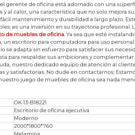
o del gerente de oficina está adornado con una superf
y al calor, una característica que no solo mejora su
fácil mantenimiento y durabilidad a largo plazo. Est
s; es una inversión en su trayectoria profesional. 
to de muebles de oficina
.
Ya sea que esté instaland
va, un escritorio para computadora para uso personal
rio se adapta sin esfuerzo para satisfacer sus necesi
, lista para respaldar sus ambiciones y complementar
ayuda, nuestro dedicado equipo de atención al client
das y satisfactorias. No dude en contactarnos; Estam
n nuestro juego de muebles de oficina sea nada men
OK-13-B18221
Escritorio de oficina ejecutiva
Moderno
2000*1800*760
Melamina