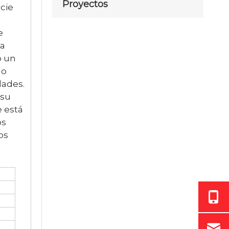
Proyectos
icie
e
La
o un
 o
dades.
 su
e está
os
os