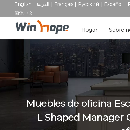
|
|
|
|
|
English
العربية
Français
Pусский
Español
简体中文
Hogar
Sobre n
Muebles de oficina Escr
L Shaped Manager CE