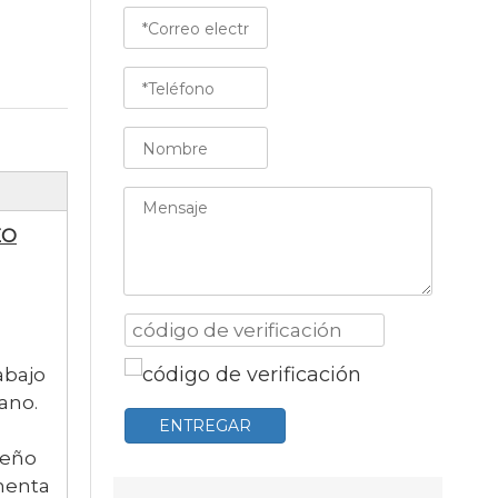
EO
abajo
ano.
ENTREGAR
seño
menta