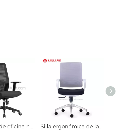
2024 Silla de oficina neta, marco de silla para visitantes de oficina de tareas informáticas
Silla ergonómica de la oficina del eslabón giratorio de la malla de las sillas de escritorio de oficina de Seat ancho de la reunión del visitante de la rueda