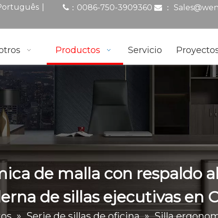
|
Português
0086-750-3909360
：
Sales@wen
：

otros
Productos
Servicio
Proyecto
mica de malla con respaldo al
rna de sillas ejecutivas en 
tos
»
Serie de sillas de oficina
»
Silla ergono