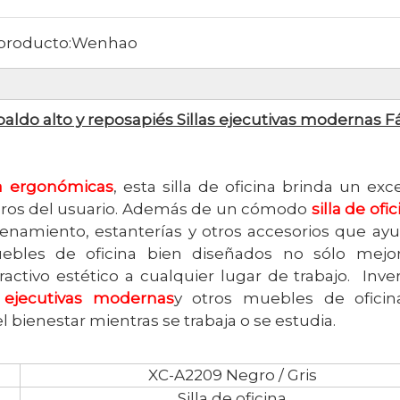
producto:
Wenhao
paldo alto y reposapiés Sillas ejecutivas modernas F
ina ergonómicas
, esta silla de oficina brinda un exc
ombros del usuario. Además de un cómodo
silla de ofi
cenamiento, estanterías y otros accesorios que ay
uebles de oficina bien diseñados no sólo mejo
ctivo estético a cualquier lugar de trabajo. Inver
s ejecutivas modernas
y otros muebles de oficin
l bienestar mientras se trabaja o se estudia.
XC-A2209 Negro / Gris
Silla de oficina