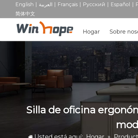
|
|
|
|
|
English
العربية
Français
Pусский
Español
简体中文
Hogar
Sobre nos
Silla de oficina ergonó
mode
Usted está aquí:
Hogar
»
Produc