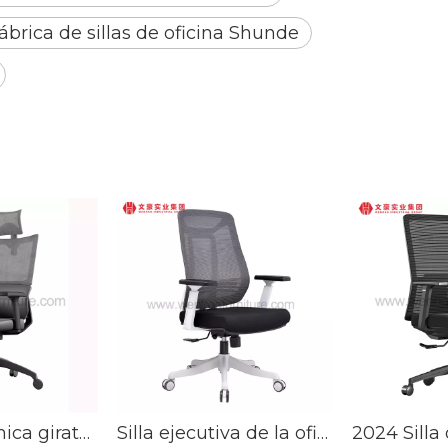
ábrica de sillas de oficina Shunde
Silla ergonómica giratoria de la oficina de la malla del eslabón giratorio ejecutivo de las nuevas ideas del producto
Silla ejecutiva de la oficina de la malla de la silla de la oficina del encargado del marco metálico de los muebles de oficinas de los precios al por mayor