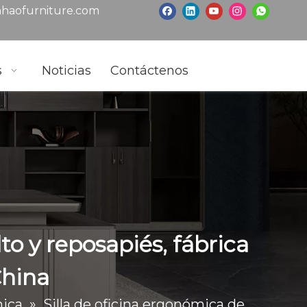
haofurniture.com
s
Noticias
Contáctenos
to y reposapiés, fábrica
China
mica
»
Silla de oficina ergonómica de