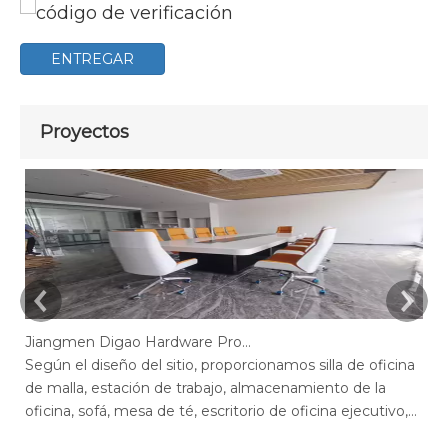
ENTREGAR
Proyectos
Jiangmen Digao Hardware Products Company
Según el diseño del sitio, proporcionamos silla de oficina
Se
de malla, estación de trabajo, almacenamiento de la
de
oficina, sofá, mesa de té, escritorio de oficina ejecutivo,
of
escritorio de gerente, mesa de conferencias, sillas de
ge