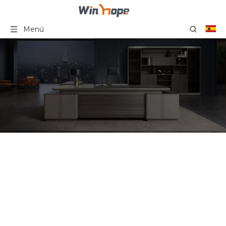
Menú
Silla de oficina con
respaldo alto de malla
ergonómica con
apoyabrazos ajustables