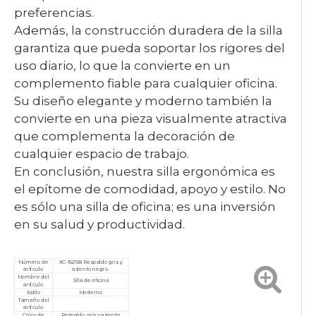
preferencias.
Además, la construcción duradera de la silla
garantiza que pueda soportar los rigores del
uso diario, lo que la convierte en un
complemento fiable para cualquier oficina.
Su diseño elegante y moderno también la
convierte en una pieza visualmente atractiva
que complementa la decoración de
cualquier espacio de trabajo.
En conclusión, nuestra silla ergonómica es
el epítome de comodidad, apoyo y estilo. No
es sólo una silla de oficina; es una inversión
en su salud y productividad.
Número de
XC-B2158 Respaldo gris y
artículo
asiento negro.
Nombre del
Silla de oficina
artículo
Estilo
Moderno
Tamaño del
artículo
Color de
Respaldo gris y asiento