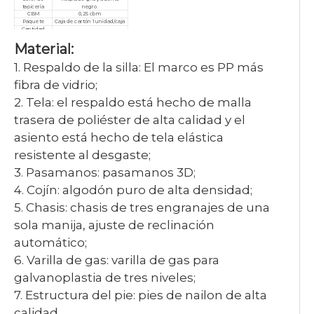
tapicería
negro.
CBM
0,25 cbm
Paquete
Caja de cartón 1 unidad/caja
Cantidad
mínima de
10 piezas
Material:
pedido
Garantía
3 años
Servicio
Personalizado, posventa
1. Respaldo de la silla: El marco es PP más
Certificado
ISO9001/ISO14001/ISO18001
fibra de vidrio;
2. Tela: el respaldo está hecho de malla
trasera de poliéster de alta calidad y el
asiento está hecho de tela elástica
resistente al desgaste;
3. Pasamanos: pasamanos 3D;
4. Cojín: algodón puro de alta densidad;
5. Chasis: chasis de tres engranajes de una
sola manija, ajuste de reclinación
automático;
6. Varilla de gas: varilla de gas para
galvanoplastia de tres niveles;
7. Estructura del pie: pies de nailon de alta
calidad.