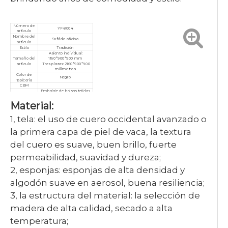
Número de
YF-8004
artículo
Nombre del
Sofá de oficina
artículo
Estilo
Tradición
Asiento individual:
Tamaño del
1160*900*900 mm
artículo
Tres plazas: 2160*900*900
milímetros
Color de
Negro
tapicería
CBM
Embalaje de bolsas tejidas,
Paquete
bolsas de tela.
Material:
Cantidad
mínima de
10 piezas
pedido
1, tela: el uso de cuero occidental avanzado o
Garantía
3 años
Servicio
Personalizado, posventa
la primera capa de piel de vaca, la textura
Certificado
ISO9001/ISO14001/ISO18001
del cuero es suave, buen brillo, fuerte
permeabilidad, suavidad y dureza;
2, esponjas: esponjas de alta densidad y
algodón suave en aerosol, buena resiliencia;
3, la estructura del material: la selección de
madera de alta calidad, secado a alta
temperatura;