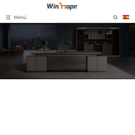
Menú
El sofá de cuero grande
modificado para
requisitos particulares de
la oficina fija los sofás del