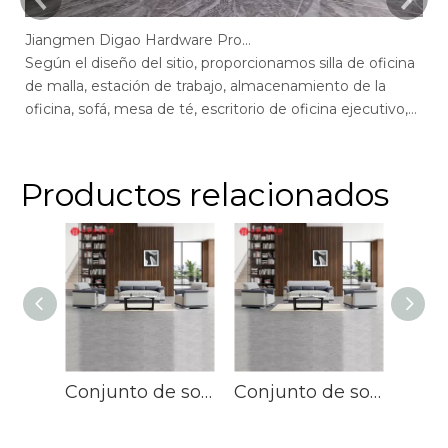
Jiangmen Digao Hardware Products Company
Según el diseño del sitio, proporcionamos silla de oficina
Se
de malla, estación de trabajo, almacenamiento de la
de
oficina, sofá, mesa de té, escritorio de oficina ejecutivo,
of
escritorio de gerente, mesa de conferencias, sillas de
ge
escritorio de oficina max, escritorio de oficina de pantalla,
of
recepción.
r
Productos relacionados
Conjunto de sofás personalizados, grandes y esenciales, para oficina, Boss, sofá de cuero, muebles
Conjunto de sofás personalizados, grandes y esenciales, para oficina, Boss, sofá de cuero, muebles