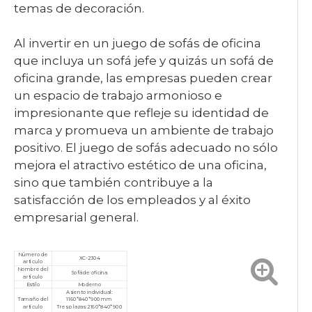
temas de decoración.
Al invertir en un juego de sofás de oficina
que incluya un sofá jefe y quizás un sofá de
oficina grande, las empresas pueden crear
un espacio de trabajo armonioso e
impresionante que refleje su identidad de
marca y promueva un ambiente de trabajo
positivo. El juego de sofás adecuado no sólo
mejora el atractivo estético de una oficina,
sino que también contribuye a la
satisfacción de los empleados y al éxito
empresarial general.
Número de
XC-2304
artículo
Nombre del
Sofá de oficina
artículo
Estilo
Moderno
Asiento individual:
Tamaño del
1160*840*900 mm
artículo
Tres plazas: 2160*840*900