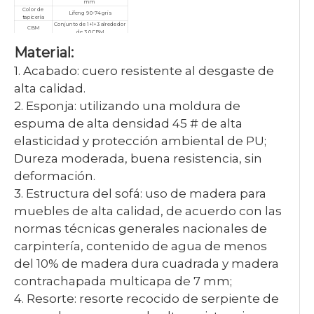
mm
Color de
Lifeng 90-74 gris
tapicería
Conjunto de 1+1+3 alrededor
CBM
de 3.0CBM
Embalaje de bolsas tejidas,
Paquete
pieza a pieza.
Material:
Cantidad
mínima de
10 piezas
1. Acabado: cuero resistente al desgaste de
pedido
Garantía
3 años
alta calidad.
Servicio
Personalizado, posventa
Certificado
ISO9001/ISO14001/ISO18001
2. Esponja: utilizando una moldura de
espuma de alta densidad 45 # de alta
elasticidad y protección ambiental de PU;
Dureza moderada, buena resistencia, sin
deformación.
3. Estructura del sofá: uso de madera para
muebles de alta calidad, de acuerdo con las
normas técnicas generales nacionales de
carpintería, contenido de agua de menos
del 10% de madera dura cuadrada y madera
contrachapada multicapa de 7 mm;
4. Resorte: resorte recocido de serpiente de