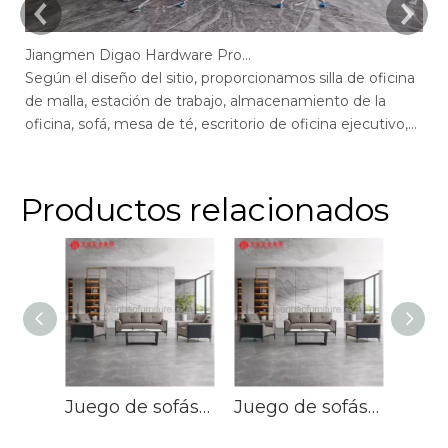
Jiangmen Digao Hardware Products Company
Según el diseño del sitio, proporcionamos silla de oficina
Se
de malla, estación de trabajo, almacenamiento de la
de
oficina, sofá, mesa de té, escritorio de oficina ejecutivo,
of
escritorio de gerente, mesa de conferencias, sillas de
ge
escritorio de oficina max, escritorio de oficina de pantalla,
of
recepción.
r
Productos relacionados
Juego de sofás Boss de cuero de lujo para sala de oficina ejecutiva grande
Juego de sofás Boss de cuero de lujo para sala de oficina ejecutiva grande