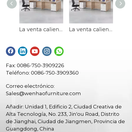
La venta caliente modificó los escritorios de oficina modulares del espacio abierto del puesto de trabajo de 6 personas del tamaño para requisitos particulares
La venta caliente modificó los escritorios de oficina modulares del espacio abierto del puesto de trabajo de 6 personas del tamaño para requisitos particulares
Fax: 0086-750-3909226
Teléfono: 0086-750-3909360
Correo electrónico:
Sales@wenhaofurniture.com
Añadir: Unidad 1, Edificio 2, Ciudad Creativa de
Alta Tecnología, No. 233, Jin'ou Road, Distrito
de Jianghai, Ciudad de Jiangmen, Provincia de
Guangdong, China