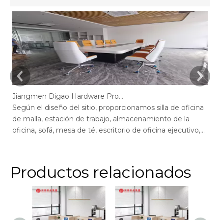
Jiangmen Digao Hardware Products Company
Según el diseño del sitio, proporcionamos silla de oficina
Se
de malla, estación de trabajo, almacenamiento de la
de
oficina, sofá, mesa de té, escritorio de oficina ejecutivo,
of
escritorio de gerente, mesa de conferencias, sillas de
ge
escritorio de oficina max, escritorio de oficina de pantalla,
of
recepción.
r
Productos relacionados