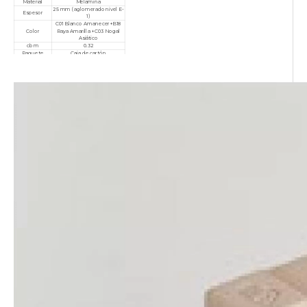
Material
Melamina
25 mm (aglomerado nivel E-
Espesor
1)
C01 Blanco Amanecer+B18
Color
Raya Amarilla +C03 Nogal
Asiático
cbm
0.32
Paquete
Caja de cartón
Cantidad
mínima de
10 piezas
pedido
Garantía
3 años
Servicio
Personalizado, posventa
Certificado
ISO9001/ISO14001/ISO18001