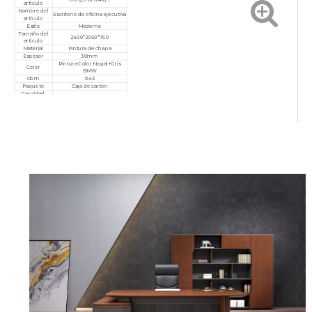
artículo
Nombre del
Escritorio de oficina ejecutiva
artículo
Estilo
Moderno
Tamaño del
2400*2050*760
artículo
Material
Pintura de chapa
Espesor
30mm
Pintura Color Nogal+Gris
Color
BMW
cbm
0.43
Paquete
Caja de cartón
Cantidad
mínima de
10 piezas
pedido
Garantía
3 años
Servicio
Personalizado, posventa
Certificado
ISO9001/ISO14001/ISO18001