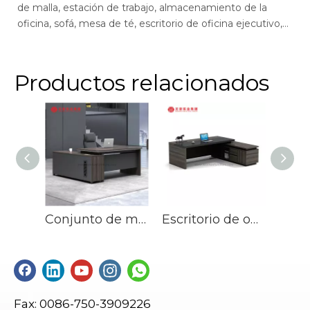
de malla, estación de trabajo, almacenamiento de la
de
oficina, sofá, mesa de té, escritorio de oficina ejecutivo,
of
escritorio de gerente, mesa de conferencias, sillas de
ge
escritorio de oficina max, escritorio de oficina de pantalla,
of
recepción.
r
Productos relacionados
Conjunto de muebles de oficina ejecutiva Escritorio moderno CEO Boss Manager Director Escritorio de oficina ejecutiva
Escritorio de oficina Boss en forma de L, diseño de mesa Executive Boss, CEO, gerente, muebles de oficina
Fax: 0086-750-3909226