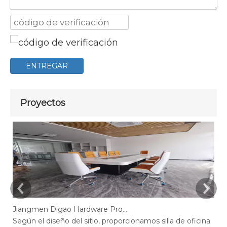
ENTREGAR
Proyectos
Jiangmen Digao Hardware Products Company
Según el diseño del sitio, proporcionamos silla de oficina
Se