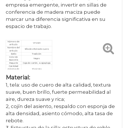
empresa emergente, invertir en sillas de
conferencia de madera maciza puede
marcar una diferencia significativa en su
espacio de trabajo.
Número de
YF-C511
artículo
Nombre del
Silla de oficina de cuero
artículo
Estilo
Tradición
Color de
Negro
tapicería
Paquete
Caja de cartón, 4 cajas/caja
Cantidad
mínima de
10 piezas
pedido
Material:
Garantía
3 años
Servicio
Personalizado, posventa
Certificado
ISO9001/ISO14001/ISO18001
1, tela: uso de cuero de alta calidad, textura
suave, buen brillo, fuerte permeabilidad al
aire, dureza suave y rica;
2, cojín del asiento, respaldo con esponja de
alta densidad, asiento cómodo, alta tasa de
rebote.
3. Estructura de la silla: estructura de roble