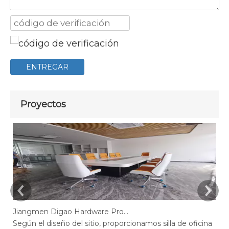
ENTREGAR
Proyectos
Jiangmen Digao Hardware Products Company
Según el diseño del sitio, proporcionamos silla de oficina
Se