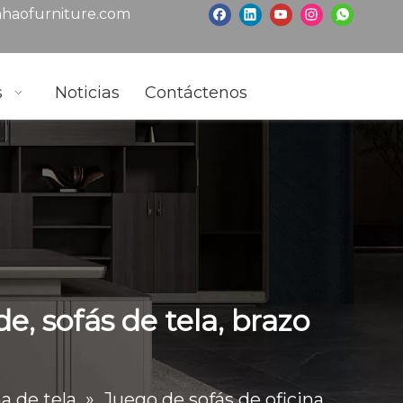
haofurniture.com
s
Noticias
Contáctenos
e, sofás de tela, brazo
na de tela
»
Juego de sofás de oficina