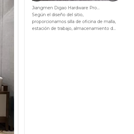
Jiangmen Digao Hardware Products Company
Según el diseño del sitio,
Según 
proporcionamos silla de oficina de malla,
propor
estación de trabajo, almacenamiento de
estaci
la oficina, sofá, mesa de té, escritorio de
la ofic
oficina ejecutivo, escritorio de gerente,
ejecut
mesa de conferencias, sillas de escritorio
de con
de oficina max, escritorio de oficina de
oficin
pantalla, recepción.
acero