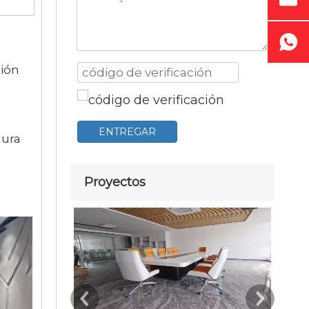
ción
ENTREGAR
dura
Proyectos