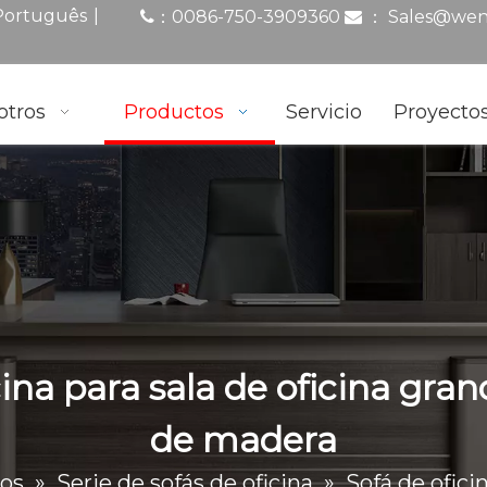
|
Português
0086-750-3909360
：
Sales@wen
：

otros
Productos
Servicio
Proyecto
ina para sala de oficina grand
de madera
os
»
Serie de sofás de oficina
»
Sofá de ofici