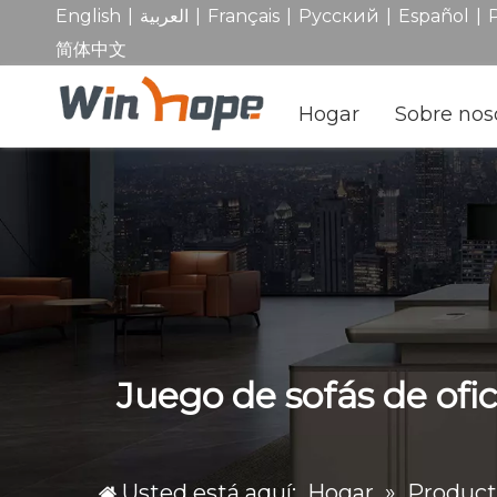
|
|
|
|
|
English
العربية
Français
Pусский
Español
简体中文
Hogar
Sobre nos
Juego de sofás de ofic
Usted está aquí:
Hogar
»
Product