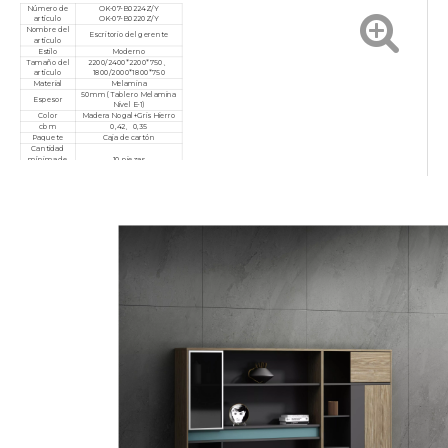
Número de
OK-07-B0224Z/Y
artículo
OK-07-B0220Z/Y
Nombre del
Escritorio del gerente
artículo
Estilo
Moderno
Tamaño del
2200/2400*2200*750、
artículo
1800/2000*1800*750
Material
Melamina
50mm (Tablero Melamina
Espesor
Nivel E-1)
Color
Madera Nogal+Gris Hierro
cbm
0,42、0,35
Paquete
Caja de cartón
Cantidad
mínima de
10 piezas
pedido
Garantía
3 años
Servicio
Personalizado, posventa
Certificado
ISO9001/ISO14001/ISO18001