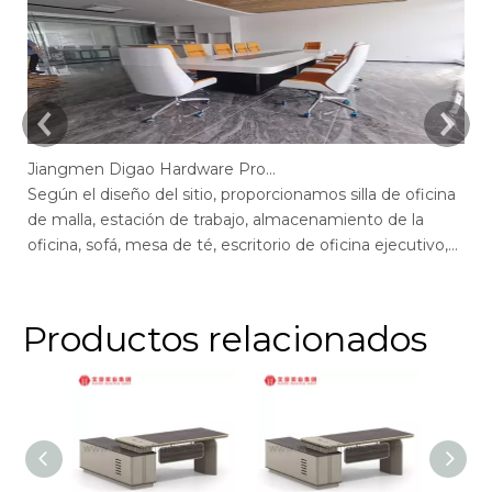
Jiangmen Digao Hardware Products Company
Según el diseño del sitio, proporcionamos silla de oficina
Se
de malla, estación de trabajo, almacenamiento de la
de
oficina, sofá, mesa de té, escritorio de oficina ejecutivo,
of
escritorio de gerente, mesa de conferencias, sillas de
ge
escritorio de oficina max, escritorio de oficina de pantalla,
of
recepción.
r
Productos relacionados