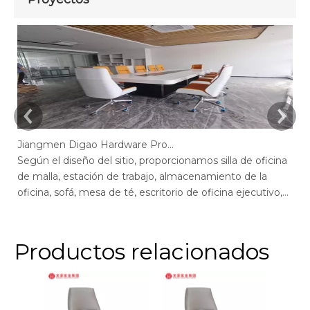
Jiangmen Digao Hardware Products Company
Según el diseño del sitio, proporcionamos silla de oficina
Se
de malla, estación de trabajo, almacenamiento de la
de
oficina, sofá, mesa de té, escritorio de oficina ejecutivo,
of
escritorio de gerente, mesa de conferencias, sillas de
ge
escritorio de oficina max, escritorio de oficina de pantalla,
of
recepción.
r
Productos relacionados