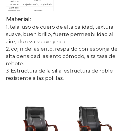
tapicería
Paquete
Caja de cartón, 4 cajas/caja
Cantidad
mínima de
10 piezas
pedido
Material:
Garantía
3 años
Servicio
Personalizado, posventa
Certificado
ISO9001/ISO14001/ISO18001
1, tela: uso de cuero de alta calidad, textura
suave, buen brillo, fuerte permeabilidad al
aire, dureza suave y rica;
2, cojín del asiento, respaldo con esponja de
alta densidad, asiento cómodo, alta tasa de
rebote.
3. Estructura de la silla: estructura de roble
resistente a las polillas.