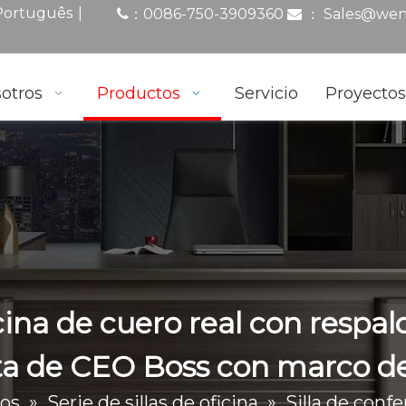
|
Português
0086-750-3909360
：
Sales@wen
：

otros
Productos
Servicio
Proyecto
ficina de cuero real con respa
ta de CEO Boss con marco d
os
»
Serie de sillas de oficina
»
Silla de conf