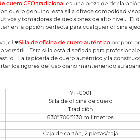
 de cuero CEO tradicional
es una pieza de declaració
con cuero genuino, esta silla ofrece comodidad y so
cutivos y tomadores de decisiones de alto nivel. El 
erten en la opción perfecta para cualquier oficina eje
a, el ❤
Silla de oficina de cuero auténtico
proporcio
o versátil. Esta silla está diseñada para profesional
estilo. La tapicería de cuero auténtico y la construc
rtar los rigores del uso diario manteniendo su apari
YF-C001
Silla de oficina de cuero
Tradición
830*700*1130 milímetros
Caja de cartón, 2 piezas/caja