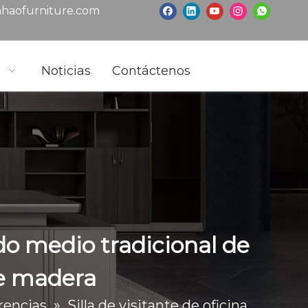
haofurniture.com
s
Noticias
Contáctenos
ldo medio tradicional de
e madera
erencias
»
Silla de visitante de oficina