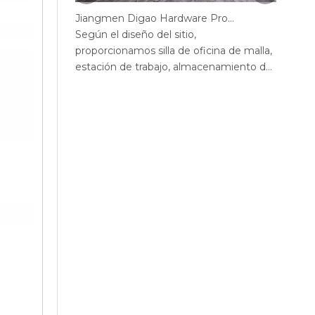
Jiangmen Digao Hardware Products Company
Según el diseño del sitio,
Según 
proporcionamos silla de oficina de malla,
propor
estación de trabajo, almacenamiento de
estaci
la oficina, sofá, mesa de té, escritorio de
la ofic
oficina ejecutivo, escritorio de gerente,
ejecut
mesa de conferencias, sillas de escritorio
de con
de oficina max, escritorio de oficina de
oficin
pantalla, recepción.
acero