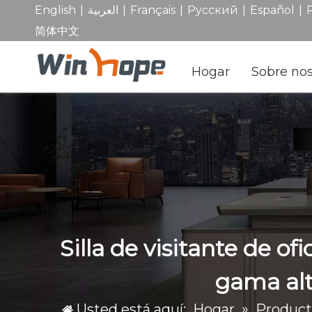
|
|
|
|
|
English
العربية
Français
Pусский
Español
简体中文
Hogar
Sobre nos
Silla de visitante de o
gama al
Usted está aquí:
Hogar
»
Product