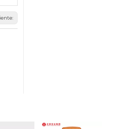
iente: