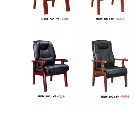
silla de visita
Silla de cuero CEO tradicional
Silla de oficina de cuero autén