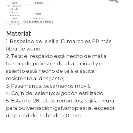
Estilo
Moderno
Tamaño del
artículo
Color de
Negro
tapicería
CBM
0,18 cbm
Paquete
Caja de cartón 2 piezas/caja
Cantidad
mínima de
10 piezas
Material:
pedido
Garantía
3 años
Servicio
Personalizado, posventa
1. Respaldo de la silla: El marco es PP más
Certificado
ISO9001/ISO14001/ISO18001
fibra de vidrio;
2. Tela: el respaldo está hecho de malla
trasera de poliéster de alta calidad y el
asiento está hecho de tela elástica
resistente al desgaste;
3. Pasamanos: pasamanos móvil;
4. Cojín del asiento: algodón estilizado,
5. Estante: 28 tubos redondos, rejilla negra
para pulverización/galvanoplastia, espesor
de pared del tubo de 2,0 mm.