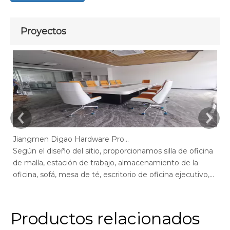
Proyectos
Jiangmen Digao Hardware Products Company
Según el diseño del sitio, proporcionamos silla de oficina
Se
de malla, estación de trabajo, almacenamiento de la
de
oficina, sofá, mesa de té, escritorio de oficina ejecutivo,
of
escritorio de gerente, mesa de conferencias, sillas de
ge
escritorio de oficina max, escritorio de oficina de pantalla,
of
recepción.
r
Productos relacionados