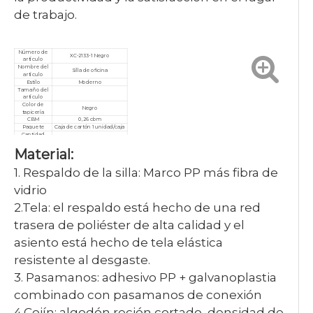
de trabajo.
Número de
XC-2133-1 Negro
artículo
Nombre del
Silla de oficina
artículo
Estilo
Moderno
Tamaño del
artículo
Color de
Negro
tapicería
CBM
0,26 cbm
Paquete
Caja de cartón 1 unidad/caja
Cantidad
mínima de
10 piezas
Material:
pedido
Garantía
3 años
Servicio
Personalizado, posventa
1. Respaldo de la silla: Marco PP más fibra de
Certificado
ISO9001/ISO14001/ISO18001
vidrio
2.Tela: el respaldo está hecho de una red
trasera de poliéster de alta calidad y el
asiento está hecho de tela elástica
resistente al desgaste.
3. Pasamanos: adhesivo PP + galvanoplastia
combinado con pasamanos de conexión
4.Cojín: algodón recién cortado, densidad de