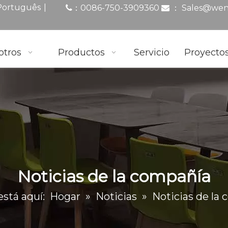
|
Português
0086-750-3909360
：
Sales@wen
：

otros
Productos
Servicio
Proyecto
Noticias de la compañía
stá aquí:
Hogar
»
Noticias
»
Noticias de la