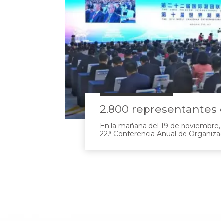
En la mañana del 19 de noviembre,
22.ª Conferencia Anual de Organiza
Internacionales Teochew y la 10.ª 
Empresarial Mundial Teochew se i
grandiosamente en el Centro Inter
Convenciones y Exposiciones de S
prestigioso evento reunió a 2.800 