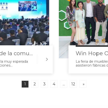
2.800 representantes de la comunidad mundial Teochew se han reunido en Shantou
 la muy esperada
La feria de mueble
ciones
asistieron fábricas 
Conferencia
Alemania y otros p
nauguraron
amplia gama de pr
nacional de
oficina, muebles d
hantou. Este
accesorios para mu
1
2
3
4
...
12
»
representantes