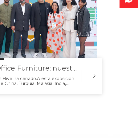
Win Hope Office Furniture: nuestra experiencia en The HIVE FURNITURE SHOW, SHARJAH, EAU
s Hive ha cerrado.A esta exposición
de China, Turquía, Malasia, India,
aíses.Esta exposición mostró una
oductos que incluyen muebles de
e comedor, decoración del hogar y
ebles.Siendo capaz de