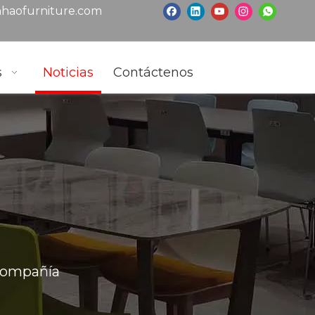
haofurniture.com
s
Noticias
Contáctenos
 compañía