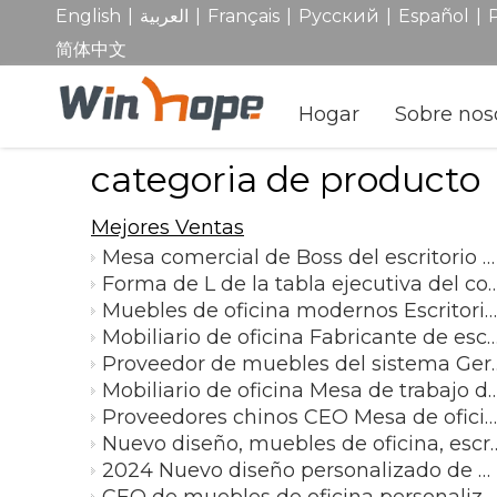
|
|
|
|
|
English
العربية
Français
Pусский
Español
简体中文
Hogar
Sobre nos
categoria de producto
Mejores Ventas
Mesa comercial de Boss del escritorio del encargado de la melamina del escritorio en forma de L para la oficina
Forma de L de la tabla ejecutiva del color beige laminado del diseño elegante moderno modular de l
Muebles de oficina modernos Escritorio de oficina con computadora ejecutiva
Mobiliario de oficina Fabricante de escritorios de oficina de China Mesa de oficina al por mayor de
Proveedor de muebles del sistema Gerentes ofic
Mobiliario de oficina Mesa de trabajo de diseño moderno de alta calidad, escritorio d
Proveedores chinos CEO Mesa de oficina moderna Boss Escritorio ejecutivo Oficina Computadora Forma L Escritorio
Nuevo diseño, muebles de oficina, escritorio de ofic
2024 Nuevo diseño personalizado de muebles de oficina modernos, mesa de trabajo, escritorio de gerente, escritorio de oficina, escritorio de oficina ejecutiva
CEO de muebles de oficina personalizados de China Director ejecutivo Diseño de mesas de oficina Mesas ejecutivas modernas