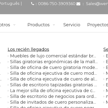
|
Português
0086-750-3909360
：
Sales@wen
：

otros
Productos
Servicio
Proyecto
Los recién llegados
Se
Muebles de lujo comercial estándar brazo ejecutivo respaldo alto giratorio jefe ejecutivo silla de oficina de cuero PU
E
os muebles de oficinas con los cajones
Sillas giratorias ergonómicas de la malla de la silla de la oficina ejecutiva del respaldo de la altura de Foshan para la oficina con los apoyabrazos 3D
E
Silla de oficina de cuero giratoria moderna, sillas de escritorio tapizadas elegantes grises, muebles de oficina profesionales
 escritorio de gerente
Silla de oficina ejecutiva de cuero moderna con reposacabezas sillas de escritorio profesionales giratorias blancas y grises
iales Mesa Escritorio de oficina con cajón para archivos
Silla de oficina ejecutiva de cuero de alta calidad con reposapiés y sillas giratorias con respaldo alto
e oficina ejecutivo con gabinete
Sillas de escritorio tapizadas giratorias de cuero gris de la silla de oficina ejecutiva con las ruedas
E
La mejor silla de oficina ejecutiva de cuero, sillas de escritorio tapizadas giratorias de color café, sillas de oficina de escritorio de cuero de lujo ejecutivas
ina, mesa de oficina ejecutiva en forma de L
Silla de escritorio de negocios para ordenador de oficina, sillas de trabajo de secretaría con brazos, muebles
Silla de invitados de cuero personalizada, juego de muebles para sillas de oficina y ordenador
Silla de oficina ejecutiva de cuero negra con sillas de escritorio profesionales giratorias con respaldo alto y reposapiés